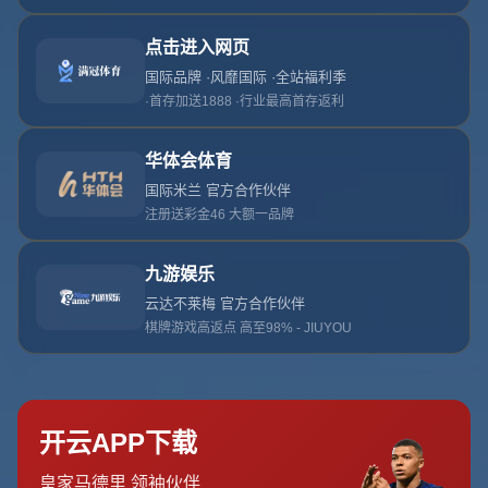
返回列表
中国女子冰壶队：冰上砺刃 剑指米
兰
发布时间：2026-08-06T04:29:41+08:00 信息来源：雷火电竞官方平台 浏览
次数：
中国女子冰壶队冰上砺刃 剑指米兰的底气从何而来
随着米兰冬奥周期进入冲刺阶段，中国女子冰壶队再次走进公众
视野。相比短道速滑、花样滑冰那种瞬间燃爆的视觉冲击，冰壶运动
略显克制与安静，却在每一次击打和旋转中折射出极高的智力含量和
心理博弈。正是在这片看似“最安静的赛场”上，中国女队经历了从追赶
到并跑，再到努力重返世界一流的艰难旅程。如今，当“冰上砺刃 剑指
米兰”成为这支队伍的集结号，它不仅是一个口号，更是一种在多届冬