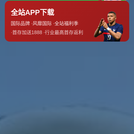
“冰上棋局”的中国答案 技战术体系的迭代升级
冰壶素有“冰上国际象棋”之称，中国女子冰壶队在技战术层面的进
步，是其敢于剑指米兰的底气之一。早期，中国队以稳守反击见长，
强调简单线路和低失误率，通过防守反制对手失误。进入新周期后，
面对世界强队更激进、更依赖复杂线路的打法，中国教练组和队员开
始主动升级技战术体系，从开局布局、中局控制，到最后两壶的博
弈，整体策略更加立体。尤其在“掩护壶”“占中壶”的布局上，中国女队
强化了对线路、旋转、力度的精细控制，把以往相对保守的风格，逐
渐融入更多“进攻型思维”。这种从“稳守”向“稳中求进”的调整，是对国
际趋势的主动回应，也是队伍在冰上砺刃过程中的重要一步。
心理素质与团队默契 决定胜负的“隐形战场”
不同于高速对抗项目，冰壶比赛往往时间长、回合多，每一个小