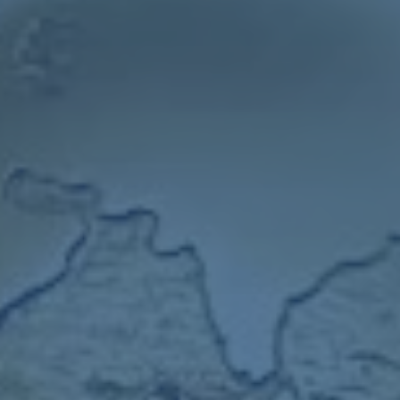
小的误判都可能在后几个局数被无限放大。顶级女子冰壶队之间真正
拉开差距的，往往是抗压能力和临场决断力。中国女子冰壶队在多届
冬奥会与世锦赛历练中逐渐意识到，心理素质就是“第五项技术”。队内
专门引入心理训练手段，结合模拟逆境比赛，让队员在“被领先”“被追
平”等不同情景下练习应对方案。更重要的是，队伍构建了一套较为成
熟的沟通机制：四名队员在每一壶前的快速交流、对冰感的实时反
馈、对场上形势的统一判断，都需要极高的默契。当压力真正到来
时，喊声是否坚定、眼神是否坚定、战术选择是否坚定，往往直接决
定了那一壶的质量。也正是这种日复一日的“默契打磨”，让中国女子冰
壶队在关键局面愈发沉稳，从容面对米兰周期的各种挑战。
“旧将新秀”并肩 冠军班底向奥运班底的过渡