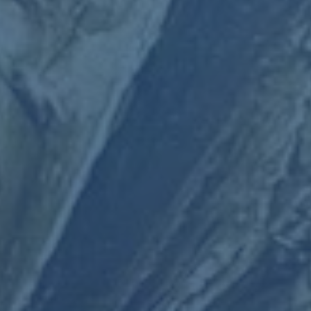
正是展示其数字化转型成果的重要窗口 目前 体彩在电子渠道 数据风
控 智能终端等方面已积累一定基础 完全可以在世界杯场景中推出更具
创造力的互动方案 比如 构建面向全球球迷的多语种公益可视化平台
通过数据可视化地图展示体彩公益金在中国各地落地的体育场馆 扶贫
助残项目 青少年赛事体系等 让国际用户通过轻量化交互了解中国体育
公益生态 同时 还可与国内外短视频平台合作 发起为梦想加油 为公益
助力主题话题 将球迷的创意内容与中国体育公益故事相结合 形成具有
传播张力的用户自传播链条 在技术应用层面 合理运用区块链等技术提
升公益金流向公开透明程度 也可成为传播中的亮点之一 让每一注 都
看得见去向成为国际受众可感知的真实体验
体育强国战略视野下的象征意义
从更宏观的国家战略视角来看 中国体育彩票与2026世界杯的深度
捆绑 不仅是品牌行为 更是体育强国建设路径中的一块重要拼图 国务
院多份文件明确提出 要以体育彩票为抓手 完善公共体育服务体系 促
进群众体育和竞技体育协调发展 当中国体育彩票以赞助伙伴身份出现
在世界杯场边 广告牌 背景板乃至官方宣传片中 其实是在向世界释放