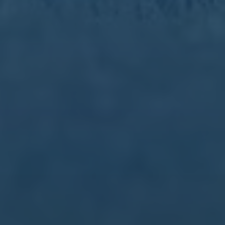
国体育彩票可以更多参与到跨文化交流中 通过联合创作IP形象 跨国公
益项目 青少年足球交流营等方式 在绿茵场之外 构筑多维度的友好交
流渠道 当这些元素逐渐汇聚 中国体育彩票将在2026世界杯的聚光灯
下 以一种更成熟 更立体 更具温度的形象 走向世界舞台
上一篇：2026世界杯投注平台推荐与比较
下一篇：世界杯比分与射手王关系分析
雷火电竞官方平台
地址：
江苏省宿迁市宿豫区陆集镇
邮箱：admin@m-lh.com