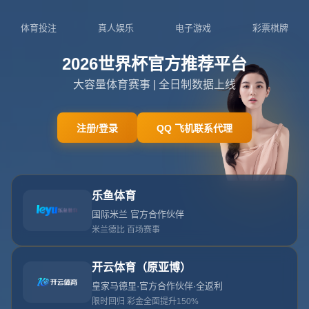
新闻中心
NEWS