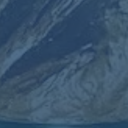
一个信号 即中国正在以开放 自信 共赢的姿态融入全球体育治理体系
同时 也通过市场化 国际化方式 为国内体育产业发展探索新路径 在这
一过程中 公共政策目标 品牌商业诉求 国际传播需求能够实现有机统
一 尤其是在推动青少年足球发展 提升校园体育设施 完善社会足球场
地供给等方面 中国体育彩票通过公益金支持与世界杯赞助带来的全球
资源整合 将有机会形成良性循环 带动更多社会力量参与到中国足球与
大众体育的长期建设之中
品牌叙事的重构 从国家彩票到国家体育名片