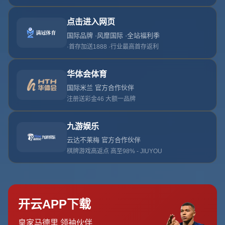
返回列表
中国体育彩票：2026世界杯的赞助
伙伴
发布时间：2026-08-06T04:29:41+08:00 信息来源：雷火电竞官方平台 浏览
次数：
中国体育彩票深度参与2026世界杯的机遇与想象
当全球目光在2026年再一次聚焦世界杯赛场时 中国体育彩票不仅
仅是一个熟悉的公益品牌 更有望以全新的赞助伙伴身份出现在世界足
球的核心舞台上 对于已经深入中国大众生活的体彩而言 这不仅是一次
简单的体育营销尝试 而是一场关于国家形象 公益理念与体育产业升级
的系统性实践 如何在世界杯这一顶级赛事平台上讲好中国体育故事 让
更多人认识到中国体育彩票既是竞技体育的助推器 也是全民健康生活