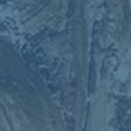
但在2026世界杯语境下 如何在放大娱乐体验的同时 强调理性购彩与
公益属性 将成为宣传设计的关键 中国体育彩票可以借助赞助伙伴身份
在官方传播中强化理性购彩 快乐观赛 未成年人不得参与等核心提示
通过与赛事官方平台 媒体合作伙伴 联合发起公益主题活动 比如理性
观赛倡议书 公益金去向透明直播 小额参与理性竞猜互动等形式 将大
众的注意力从简单的输赢刺激 引导向对公益价值的关注 这种软性引导
不仅有助于彩票行业健康可持续发展 也能为世界杯树立更负责任的观
赛文化风向标
案例视角 国内大型赛事中的体彩实践经验
在走向世界杯之前 中国体育彩票已经在一系列重大赛事中积累了
丰富的实践经验 以国内综合性运动会和职业联赛为例 在全运会部分赛
区 体彩不仅提供赛事赞助资源 更在比赛场馆周边设置公益展示区 通
过互动屏幕 公益金项目影像展示墙 以及体验问答环节 让观众清晰了
解每一张彩票背后所承载的公共价值 另一个可借鉴的案例是部分城市
马拉松比赛中 体彩与组委会联合打造公益补给站 不仅提供能量补给和
互动打卡 更以图文形式展示当地通过体彩公益金建设的体育设施情况