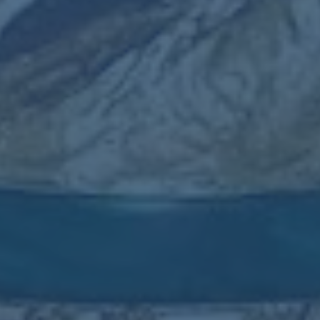
力，日常在其他赛事中同样可以复制这套方法，实现从零散经验到系
统模型的过渡。当你真正习惯在每次下注前打开数据站，先核对隐含
概率、关键指标和盘口变化，再做出决策时，投注行为就从冲动消费
逐渐转变为一种有章可循的投资活动，这才是世界杯让球数据分析最
大的价值所在。