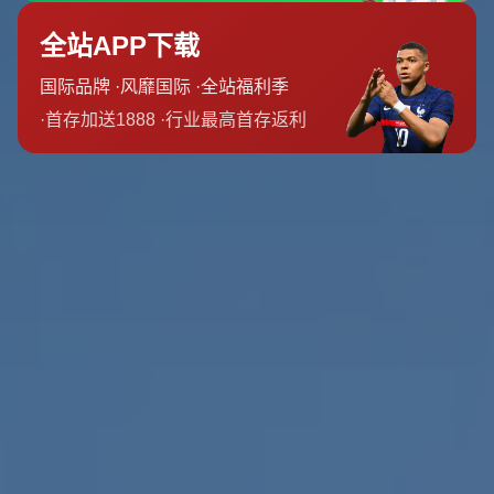
理解让球本质从赔率到隐含概率
谈世界杯让球数据分析之前，必须先弄清楚让球本质。让球盘不
是简单的“强队让弱队几个球”，而是博彩公司在综合球队实力、赛程、
伤停、历史交锋和市场情绪后设定的一套平衡双方投注量的工具。对
投注者而言，让球盘和对应的赔率中，隐藏着市场对比赛结果的隐含
概率。当你看到某场比赛主队让一球并配有特定的水位时，实际上就
可以通过数据站点提供的赔率换算功能，对应出这背后代表的胜出概
率区间，再与自己的模型或者判断进行对比。真正的价值并不在于“这
队强还是那队强”，而在于市场计算出的概率与自己的分析是否存在差
距，也就是所谓的价值投注。
世界杯让球站数据分析的三层结构
围绕世界杯让球盘口，数据站通常会提供大量信息。要避免信息
过载，就要学会分层解读。第一层是基础面数据，包括球队近期战
绩、进失球、控球率、射门次数、角球数、红黄牌等，这些指标用于
建立最基本的实力轮廓。第二层是盘口与赔率数据，包括初盘、即时