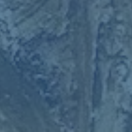
球赢盘的信心就要适度降低。反过来，如果数据表明球队场面优势明
显，只是屡次浪费机会导致比分不理想，那么在后续赛程中配合合理
让球盘，很可能会出现低估修正的机会。数据的作用在于，帮助你过
滤情绪，识别那些被放大的“故事”，让直觉不再单打独斗。
核心指标如何影响世界杯让球投注决策
在众多世界杯数据中，有几类指标对让球盘决策尤为关键。其一
是进攻效率类指标，如场均射门、射正、禁区内射门比例以及xG与实
际进球的偏差。如果一支球队的xG长期高于实际进球，说明他们的进
攻创造力在线，只是终结运气较差，这往往意味着在后续比赛中存在
反弹空间，让球盘可能会被机构略微低估。其二是防守稳定性指标，
包括对手射门次数、限制对方xG的能力以及禁区丢失位置分布。如果
球队防线在数据上漏洞频出，却凭借门将或运气硬抗过去，那么在遇
到更高级别对手时，受让球盘的安全性就值得怀疑。其三是盘路与指
数表现，即球队在过去一定周期内的赢盘率、走盘率与输盘率，以及
在不同盘口区间中的表现差异。这不只是简单的“某队赢盘多”，而是要
观察他们在让半球、一球、一球半等不同盘位上，是否经常被市场高