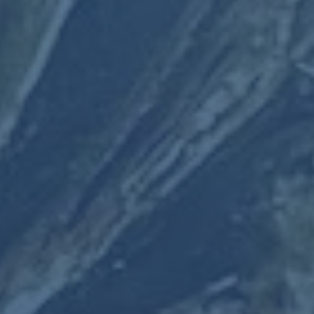
盘路回溯工具，你可以通过这些模块查看自己在不同盘口类型、不同
联赛或不同球队上的长期表现。例如，有的人在大热门让球盘上总是
亏损，却在冷门受让盘上收益良好；有人习惯追短期连胜球队，却容
易在走势逆转时连续踩坑。通过这些自我数据，你可以调整策略：收
缩在高波动盘位上的投资比例，增加在自己擅长类型上的出手频率，
用数据来反向约束情绪化交易。站点常见的模拟组合功能也值得利
用，提前测试在不同让球策略下的盈亏曲线，避免在世界杯这样高关
注度的赛事中一次性投入过高，承受不必要的心理压力。
从结果导向转向过程导向的心态转变
运用世界杯让球站数据分析，最终不仅仅是为了多赢几场球，更
重要的是完成心态和方法的升级。传统的投注习惯是结果导向的：赢
了就觉得自己判断正确，输了就归咎于运气。而在数据思维下，我们
更强调过程导向——即看你的每一次投注是否基于充分的信息、合理
的逻辑和可重复的策略。即使一场赛事因为红牌、误判或最后时刻乌
龙球导致盘路翻车，只要事前的数据分析过程是严谨的，长期来看仍
然有正期望。通过不断在世界杯这样的高强度舞台上练习数据分析能